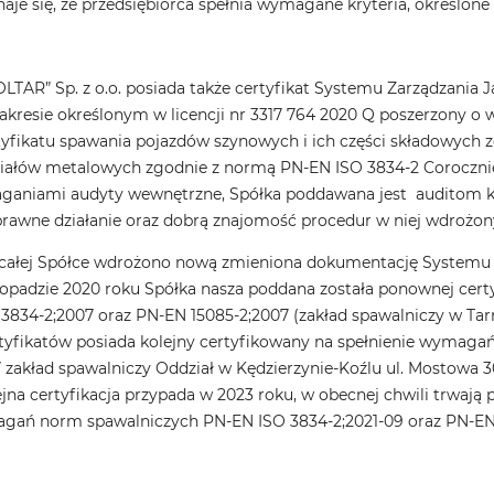
 się, że przedsiębiorca spełnia wymagane kryteria, określone w a
LTAR” Sp. z o.o. posiada także certyfikat Systemu Zarządzani
zakresie określonym w licencji nr 3317 764 2020 Q poszerzony o
yfikatu spawania pojazdów szynowych i ich części składowych z
iałów metalowych zgodnie z normą PN-EN ISO 3834-2 Corocznie
ganiami audyty wewnętrzne, Spółka poddawana jest auditom kli
rawne działanie oraz dobrą znajomość procedur w niej wdrożon
całej Spółce wdrożono nową zmieniona dokumentację Systemu Za
topadzie 2020 roku Spółka nasza poddana została ponownej certy
3834-2;2007 oraz PN-EN 15085-2;2007 (zakład spawalniczy w Tar
tyfikatów posiada kolejny certyfikowany na spełnienie wymaga
 zakład spawalniczy Oddział w Kędzierzynie-Koźlu ul. Mostowa 
olejna certyfikacja przypada w 2023 roku, w obecnej chwili trwaj
gań norm spawalniczych PN-EN ISO 3834-2;2021-09 oraz PN-EN 1