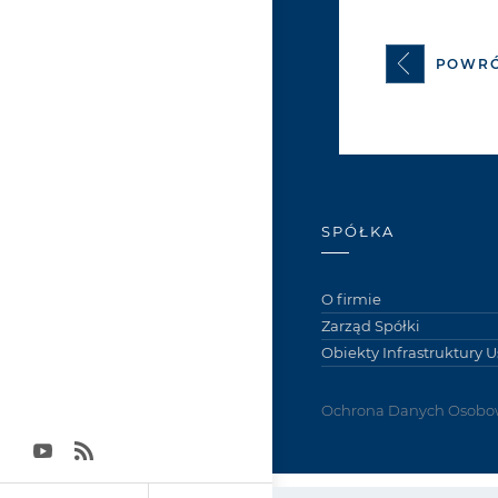
POWR
SPÓŁKA
O firmie
Zarząd Spółki
Obiekty Infrastruktury 
Ochrona Danych Osobo