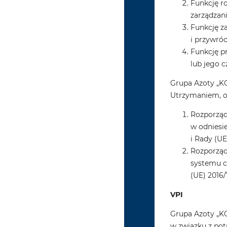
Funkcję r
zarządzani
Funkcję z
i przywró
Funkcję p
lub jego 
Grupa Azoty „K
Utrzymaniem, 
Rozporząd
w odniesi
i Rady (UE
Rozporząd
systemu c
(UE) 2016/
VPI
Grupa Azoty „KO
w związku z po