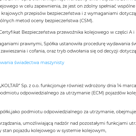
ejowego w celu zapewnienia, że jest on zdolny spełniać wspóln
krajowych przepisów bezpieczeństwa i z wymaganiami dotyczą
ólnych metod oceny bezpieczeństwa (CSM).
Certyfikat Bezpieczeństwa przewoźnika kolejowego w części A i 
ganiami prawnymi, Spółka ustanowiła procedurę wydawania świ
 zawieszania i cofania, oraz tryb odwołania się od decyzji dotyc
wania świadectwa maszynisty
KOLTAR” Sp. z o.o. funkcjonuje również wdrożony dnia 14 marc
podmiotu odpowiedzialnego za utrzymanie (ECM) pojazdów kole
Spółki,jako podmiotu odpowiedzialnego za utrzymanie, obejmuje
arządzania, umożliwiającą nadzór nad pozostałymi funkcjami utr
y stan pojazdu kolejowego w systemie kolejowym,