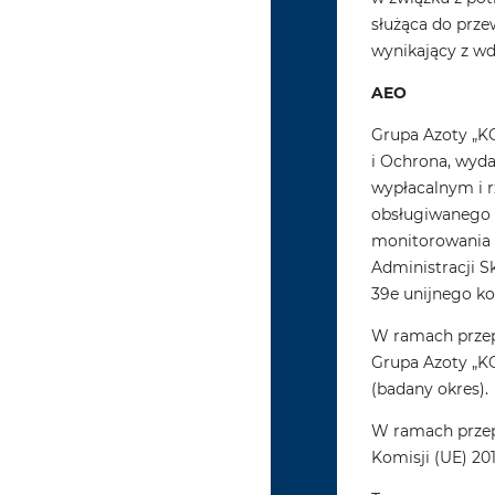
służąca do prz
wynikający z w
AEO
Grupa Azoty „K
i Ochrona, wyda
wypłacalnym i 
obsługiwanego 
monitorowania d
Administracji 
39e unijnego ko
W ramach prze
Grupa Azoty „KO
(badany okres).
W ramach przep
Komisji (UE) 201