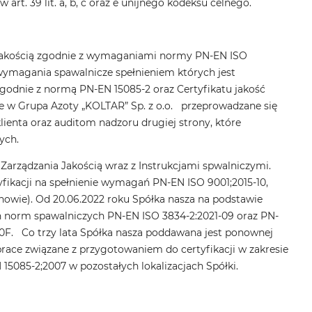
rt. 39 lit. a, b, c oraz e unijnego kodeksu celnego.
a Jakością zgodnie z wymaganiami normy PN-EN ISO
 wymagania spawalnicze spełnieniem których jest
godnie z normą PN-EN 15085-2 oraz Certyfikatu jakość
 w Grupa Azoty „KOLTAR” Sp. z o.o. przeprowadzane się
enta oraz auditom nadzoru drugiej strony, które
ych.
rządzania Jakością wraz z Instrukcjami spwalniczymi.
fikacji na spełnienie wymagań PN-EN ISO 9001;2015-10,
nowie). Od 20.06.2022 roku Spółka nasza na podstawie
ń norm spawalniczych PN-EN ISO 3834-2:2021-09 oraz PN-
30F. Co trzy lata Spółka nasza poddawana jest ponownej
ą prace związane z przygotowaniem do certyfikacji w zakresie
5085-2;2007 w pozostałych lokalizacjach Spółki.