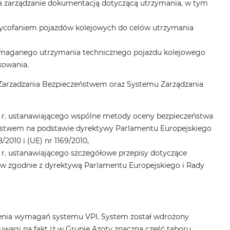
za zarządzanie dokumentacją dotyczącą utrzymania, w tym
wycofaniem pojazdów kolejowych do celów utrzymania
ymaganego utrzymania technicznego pojazdu kolejowego
kowania.
 Zarzadzania Bezpieczeństwem oraz Systemu Zarządzania
8 r. ustanawiającego wspólne metody oceny bezpieczeństwa
ństwem na podstawie dyrektywy Parlamentu Europejskiego
2010 i (UE) nr 1169/2010,
 r. ustanawiającego szczegółowe przepisy dotyczące
w zgodnie z dyrektywą Parlamentu Europejskiego i Rady
nienia wymagań systemu VPI. System został wdrożony
agi na fakt iż w Grupie Azoty znaczna część taboru