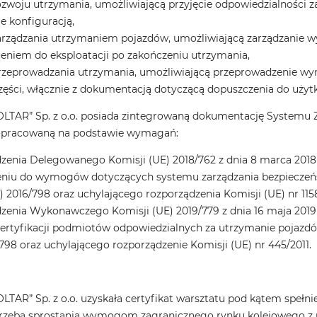
ozwoju utrzymania, umożliwiającą przyjęcie odpowiedzialności 
e konfiguracją,
arządzania utrzymaniem pojazdów, umożliwiającą zarządzanie 
ceniem do eksploatacji po zakończeniu utrzymania,
rzeprowadzania utrzymania, umożliwiającą przeprowadzenie w
części, włącznie z dokumentacją dotyczącą dopuszczenia do użyt
OLTAR” Sp. z o.o. posiada zintegrowaną dokumentację Systemu
opracowaną na podstawie wymagań:
zenia Delegowanego Komisji (UE) 2018/762 z dnia 8 marca 201
eniu do wymogów dotyczących systemu zarządzania bezpiecze
) 2016/798 oraz uchylającego rozporządzenia Komisji (UE) nr 1158/
zenia Wykonawczego Komisji (UE) 2019/779 z dnia 16 maja 2019
ertyfikacji podmiotów odpowiedzialnych za utrzymanie pojazdó
798 oraz uchylającego rozporządzenie Komisji (UE) nr 445/2011.
LTAR” Sp. z o.o. uzyskała certyfikat warsztatu pod kątem speł
trzebą sprostania wymogom zagranicznego rynku kolejowego z uw