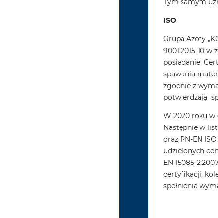
Tym samym uznaje
ISO
Grupa Azoty „KO
9001;2015-10 w 
posiadanie Cert
spawania mater
zgodnie z wyma
potwierdzają sp
W 2020 roku w 
Następnie w lis
oraz PN-EN ISO 
udzielonych cer
EN 15085-2:2007
certyfikacji, k
spełnienia wyma