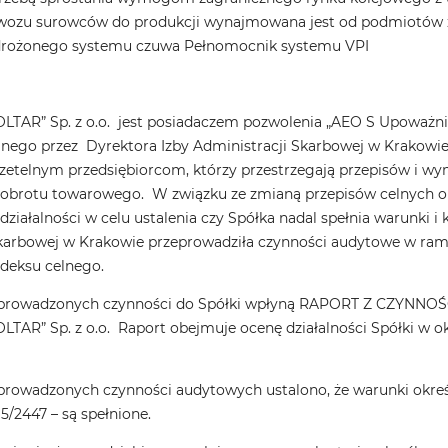
ewozu surowców do produkcji wynajmowana jest od podmiotów z
drożonego systemu czuwa Pełnomocnik systemu VPI
OLTAR” Sp. z o.o. jest posiadaczem pozwolenia „AEO S Upoważn
nego przez Dyrektora Izby Administracji Skarbowej w Krakowie
rzetelnym przedsiębiorcom, którzy przestrzegają przepisów i w
obrotu towarowego. W związku ze zmianą przepisów celnych o
ziałalności w celu ustalenia czy Spółka nadal spełnia warunki i
Skarbowej w Krakowie przeprowadziła czynności audytowe w ra
deksu celnego.
prowadzonych czynności do Spółki wpłyną RAPORT Z CZYNNOŚ
LTAR” Sp. z o.o. Raport obejmuje ocenę działalności Spółki w ok
rowadzonych czynności audytowych ustalono, że warunki określo
5/2447 – są spełnione.