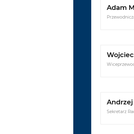
Adam Mr
Przewodnicz
Wojciec
Wiceprzewod
Andrzej
Sekretarz Ra