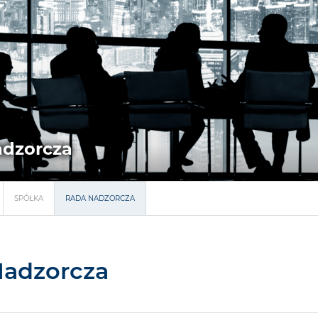
adzorcza
SPÓŁKA
RADA NADZORCZA
Nadzorcza