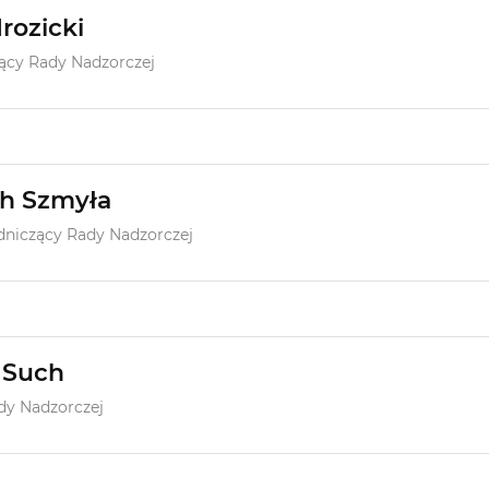
ozicki
ący Rady Nadzorczej
h Szmyła
niczący Rady Nadzorczej
 Such
dy Nadzorczej