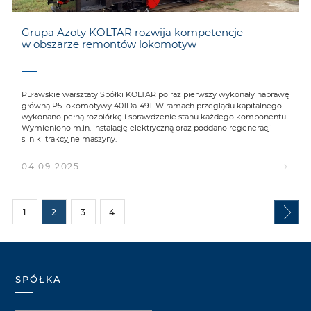
Grupa Azoty KOLTAR rozwija kompetencje
w obszarze remontów lokomotyw
Puławskie warsztaty Spółki KOLTAR po raz pierwszy wykonały naprawę
główną P5 lokomotywy 401Da-491. W ramach przeglądu kapitalnego
wykonano pełną rozbiórkę i sprawdzenie stanu każdego komponentu.
Wymieniono m.in. instalację elektryczną oraz poddano regeneracji
silniki trakcyjne maszyny.
04.09.2025
1
2
3
4
SPÓŁKA