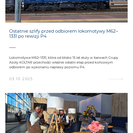
Ostatnie szlify przed odbiorem lokomotywy M62–
1331 po rewizji P4
Lokomotywa M62–1331, która od blisko 15 lat służy w barwach Grupy
Azoty KOLTAR przechodzi właśnie ostatni etap przed końcowym
odbiorem po wykonaniu naprawy poziomu P4.
03.10.2025