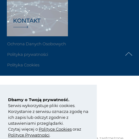
KONTAKT
Ochrona Danych Osobowych
Polityka prywatności
Polityka Cookies
Grupa Azoty Koltar
Dbamy o Twoją prywatność.
ul. E. Kwiatkowskiego 8
33-101 Tarnów
Serwis wykorzystuje pliki cookies.
Korzystanie z serwisu oznacza zgodę na
tel.:
+48 14 637 26 34
ich zapis lub odczyt zgodnie z
fax: +48 14 637 24 58
ustawieniami przeglądarki.
koltar@grupaazoty.com
Czytaj więcej o
Polity
ce
Cookies
oraz
Polityce Prywatności
.
Copyright © Grupa Azoty. Wszelkie prawa zastrzeżone.