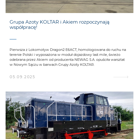
Grupa Azoty KOLTAR i Akiem rozpoczynają
współpracę!
Pierwsza z Lokomotyw Dragon2 E6ACT, homologowana do ruchu na
terenie Polski i wyposażona w moduł dojazdowy last mile, świeżo
odebrana przez Akiem od producenta NEWAG S.A. opuściła warsztat
w Nowym Sączu w barwach Grupy Azoty KOLTAR.
05.09.2025