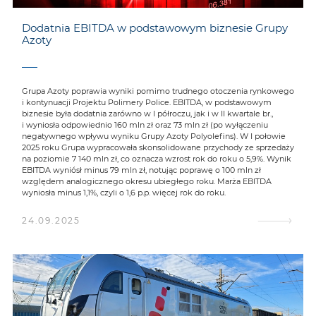
Dodatnia EBITDA w podstawowym biznesie Grupy
Azoty
Grupa Azoty poprawia wyniki pomimo trudnego otoczenia rynkowego
i kontynuacji Projektu Polimery Police. EBITDA, w podstawowym
biznesie była dodatnia zarówno w I półroczu, jak i w II kwartale br.,
i wyniosła odpowiednio 160 mln zł oraz 73 mln zł (po wyłączeniu
negatywnego wpływu wyniku Grupy Azoty Polyolefins). W I połowie
2025 roku Grupa wypracowała skonsolidowane przychody ze sprzedaży
na poziomie 7 140 mln zł, co oznacza wzrost rok do roku o 5,9%. Wynik
EBITDA wyniósł minus 79 mln zł, notując poprawę o 100 mln zł
względem analogicznego okresu ubiegłego roku. Marża EBITDA
wyniosła minus 1,1%, czyli o 1,6 p.p. więcej rok do roku.
24.09.2025