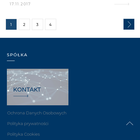
17.11.2017
1
2
3
4
SPÓŁKA
KONTAKT
Ochrona Danych Osobowych
Polityka prywatności
Polityka Cookies