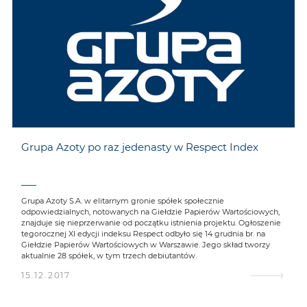
Grupa Azoty po raz jedenasty w Respect Index
Grupa Azoty S.A. w elitarnym gronie spółek społecznie
odpowiedzialnych, notowanych na Giełdzie Papierów Wartościowych,
znajduje się nieprzerwanie od początku istnienia projektu. Ogłoszenie
tegorocznej XI edycji indeksu Respect odbyło się 14 grudnia br. na
Giełdzie Papierów Wartościowych w Warszawie. Jego skład tworzy
aktualnie 28 spółek, w tym trzech debiutantów.
15.12.2017