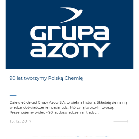
90 lat tworzymy Polską Chemię
Dziewięć dekad Grupy Azoty S.A. to piękna historia. Składają się na nią
wiedza, doświadczenie i pasja ludzi, którzy ją tworzyli i tworzą.
Prezentujemy wideo - 90 lat doświadczenia i tradycji.
15.12.2017