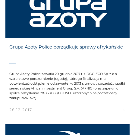
Grupa Azoty Police porządkuje sprawy afrykańskie
Grupa Azoty Police zawarła 20 grudnia 2017 r. z DGG ECO Sp. z o.o.
warunkowe porozumienie (ugodę), którego finalizacja ma
potwierdzać odstąpienie od zawartej w 2013 r. umowy sprzedaży spółki
senegalskiej African Investment Group S.A. (AFRIG) oraz zapewnić
spółce odzyskanie 28.850.000,00 USD uiszczonych na poczet ceny
zakupu ww. akcji.
28.12.2017