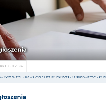
ogłoszenia
RGI I OGŁOSZENIA
 CYSTERN TYPU 426R W ILOŚCI: 29 SZT. POLEGAJĄCEJ NA ZABUDOWIE TRÓJNIK
głoszenia