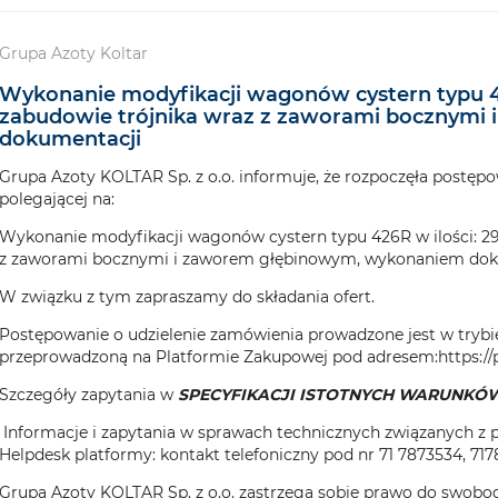
Grupa Azoty Koltar
Wykonanie modyfikacji wagonów cystern typu 426R
zabudowie trójnika wraz z zaworami bocznymi
dokumentacji
Grupa Azoty KOLTAR Sp. z o.o. informuje, że rozpoczęła postępo
polegającej na:
Wykonanie modyfikacji wagonów cystern typu 426R w ilości: 29 
z zaworami bocznymi i zaworem głębinowym, wykonaniem dok
W związku z tym zapraszamy do składania ofert.
Postępowanie o udzielenie zamówienia prowadzone jest w trybi
przeprowadzoną na Platformie Zakupowej pod adresem:
https:/
Szczegóły zapytania w
SPECYFIKACJI ISTOTNYCH WARUNKÓW 
Informacje i zapytania w sprawach technicznych związanych z 
Helpdesk platformy: kontakt telefoniczny pod nr 71 7873534, 717
Grupa Azoty KOLTAR Sp. z o.o. zastrzega sobie prawo do swobod