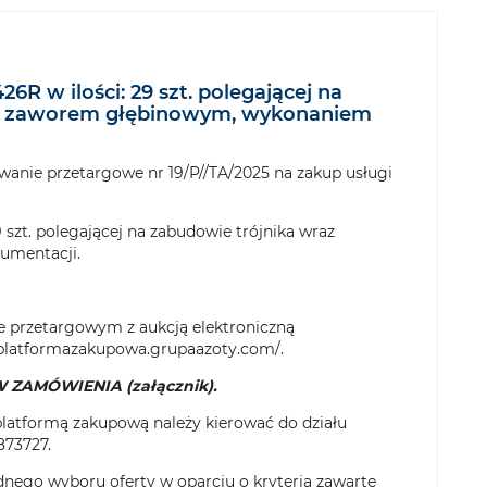
 w ilości: 29 szt. polegającej na
 i zaworem głębinowym, wykonaniem
wanie przetargowe nr 19/P//TA/2025 na zakup usługi
szt. polegającej na zabudowie trójnika wraz
umentacji.
e przetargowym z aukcją elektroniczną
/platformazakupowa.grupaazoty.com/
.
ZAMÓWIENIA (załącznik).
platformą zakupową należy kierować do działu
873727.
nego wyboru oferty w oparciu o kryteria zawarte