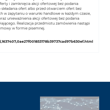
erty i zamknięcia akcji ofertowej bez podania
składania ofert albo przed otwarciem ofert bez
ch w zapytaniu o warunki handlowe w każdym czasie,
az unieważnienia akcji ofertowej bez podania
ającego. Realizacja przedmiotu zamówienia nastąpi
 umowy w formie pisemnej.
l,1637407,0ae27f001853178b39737cad97b630ef.html