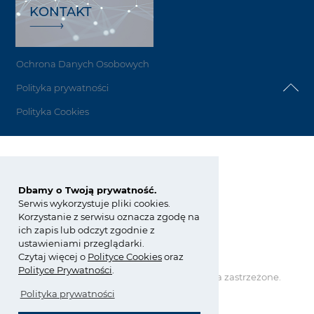
KONTAKT
Ochrona Danych Osobowych
Polityka prywatności
Polityka Cookies
Grupa Azoty Koltar
Dbamy o Twoją prywatność.
ul. E. Kwiatkowskiego 8
33-101 Tarnów
Serwis wykorzystuje pliki cookies.
Korzystanie z serwisu oznacza zgodę na
tel.:
+48 14 637 26 34
ich zapis lub odczyt zgodnie z
fax: +48 14 637 24 58
ustawieniami przeglądarki.
koltar@grupaazoty.com
Czytaj więcej o
Polity
ce
Cookies
oraz
Polityce Prywatności
.
Copyright © Grupa Azoty. Wszelkie prawa zastrzeżone.
by inte
ll
ect
Polityka prywatności