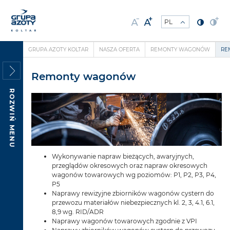
GRUPA AZOTY KOLTAR
NASZA OFERTA
REMONTY WAGONÓW
RE
Remonty wagonów
ROZWIŃ MENU
Wykonywanie napraw bieżących, awaryjnych,
przeglądów okresowych oraz napraw okresowych
wagonów towarowych wg poziomów: P1, P2, P3, P4,
P5
Naprawy rewizyjne zbiorników wagonów cystern do
przewozu materiałów niebezpiecznych kl. 2, 3, 4.1, 6.1,
8,9 wg. RID/ADR
Naprawy wagonów towarowych zgodnie z VPI