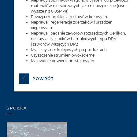
Naprawy zbiorników wagonów cystern do przewozu
materiałów nie zaliczanych jako niebezpieczne (ciśn.
wyższe niż 0,05MPa)
Rewizja i reprofilacja zestawów kołowych
Naprawa i regeneracja zderzaków i urządzeń
cięgłowych
Naprawa i badanie zaworów rozrządczych Oerlikon,
nastawiaczy klocków hamulcowych typu DRV
i zaworów ważących DP2
Mycie cystern kolejowych po produktach
Czyszczenie strumieniowo-ścierne
Malowanie powierzchni stalowych
POWRÓT
SPÓŁKA