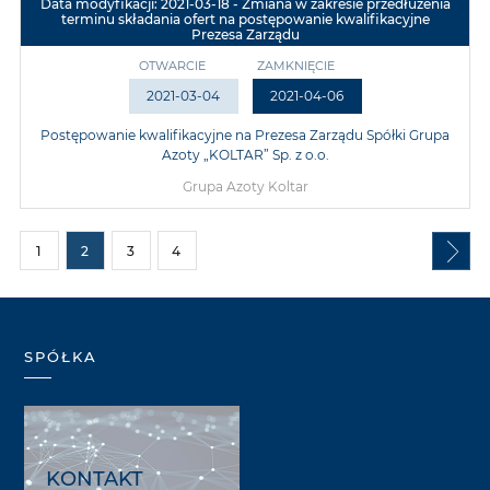
Data modyfikacji: 2021-03-18 - Zmiana w zakresie przedłużenia
terminu składania ofert na postępowanie kwalifikacyjne
Prezesa Zarządu
OTWARCIE
ZAMKNIĘCIE
2021-03-04
2021-04-06
Postępowanie kwalifikacyjne na Prezesa Zarządu Spółki Grupa
Azoty „KOLTAR” Sp. z o.o.
Grupa Azoty Koltar
1
2
3
4
SPÓŁKA
KONTAKT