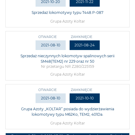
2021-10-20
2021-11-22
Sprzedaż lokomotywy typu T448.P-087
Grupa Azoty Koltar
OTWARCIE
ZAMKNIĘCIE
2021-08-10
2021-08-24
Sprzedaż nieczynnych lokomotyw spalinowych serii
SM48(TEM2) nr 229 oraz nr 50
Nr przetargu NR Z280/225159
Grupa Azoty Koltar
OTWARCIE
ZAMKNIĘCIE
2021-08-10
2021-10-10
Grupa Azoty „KOLTAR” posiada do wydzierżawienia
lokomotywy typu M62Ko, TEM2, 401Da.
Grupa Azoty Koltar