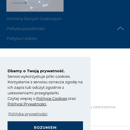
Ochrona Danych Osobowych
Polityka prywatności
Polityka Cookies
Grupa Azoty Koltar
Dbamy o Twoją prywatność.
ul. E. Kwiatkowskiego 8
33-101 Tarnów
Serwis wykorzystuje pliki cookies.
Korzystanie z serwisu oznacza zgodę na
tel.:
+48 14 637 26 34
ich zapis lub odczyt zgodnie z
fax: +48 14 637 24 58
ustawieniami przeglądarki.
koltar@grupaazoty.com
Czytaj więcej o
Polity
ce
Cookies
oraz
Polityce Prywatności
.
Copyright © Grupa Azoty. Wszelkie prawa zastrzeżone.
by inte
ll
ect
Polityka prywatności
ROZUMIEM
GRUPA AZOTY POLYOLEFINS (POLIMERY POLICE)
- strona główna